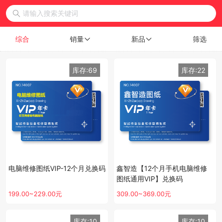
综合
销量
新品
筛选
库存:69
库存:22
电脑维修图纸VIP-12个月兑换码
鑫智造【12个月手机电脑维修
图纸通用VIP】兑换码
199.00~229.00元
309.00~369.00元
库存:10
库存:10