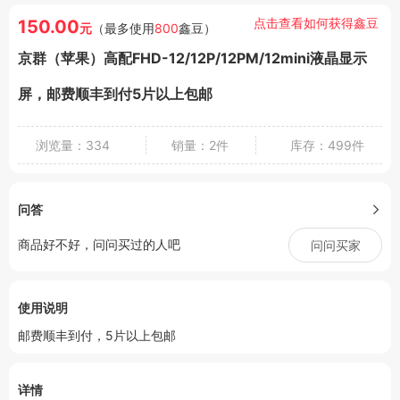
点击查看如何获得鑫豆
150.00
元
（最多使用
800
鑫豆）
京群（苹果）高配FHD-12/12P/12PM/12mini液晶显示
屏，邮费顺丰到付5片以上包邮
浏览量：334
销量：2件
库存：499件
问答
商品好不好，问问买过的人吧
问问买家
使用说明
邮费顺丰到付，5片以上包邮
详情