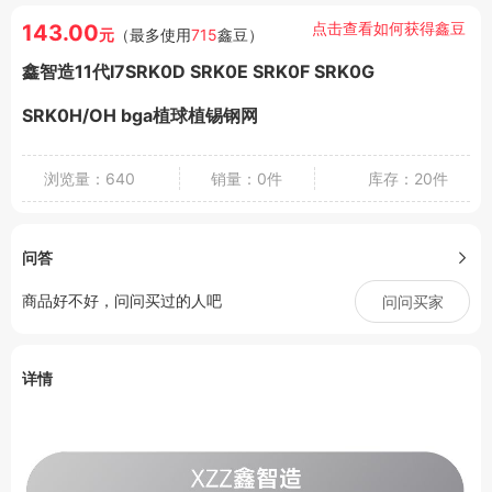
点击查看如何获得鑫豆
143.00
元
（最多使用
715
鑫豆）
鑫智造11代I7SRK0D SRK0E SRK0F SRK0G
SRK0H/OH bga植球植锡钢网
浏览量：640
销量：0件
库存：20件
问答
商品好不好，问问买过的人吧
问问买家
详情