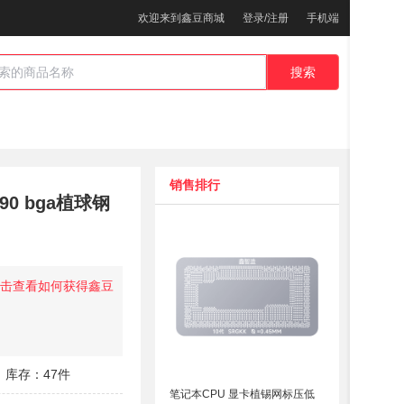
欢迎来到鑫豆商城
登录/注册
手机端
搜索
销售排行
690 bga植球钢
击查看如何获得鑫豆
库存：47件
笔记本CPU 显卡植锡网标压低