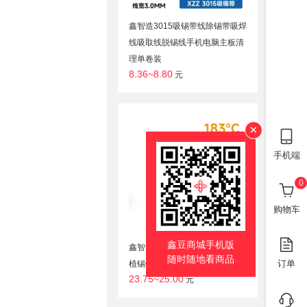
鑫智造3015吸锡带线除锡带吸焊
线吸取线脱锡线手机电脑主板清
理单卷装
8.36~8.80
元
×
手机端
0
购物车
鑫豆商城手机版
鑫智造常温183度手机维修芯片
随时随地看商品
订单
植锡锡浆锡膏泥50g装
23.75~25.00
元