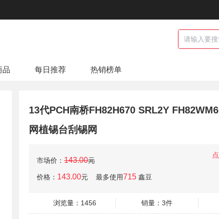
商品
每日推荐
热销榜单
13代PCH南桥FH82H670 SRL2Y FH82WM
网植锡台刮锡网
点
143.00
市场价：
元
143.00
715
价格：
元
最多使用
鑫豆
浏览量：1456
销量：3件