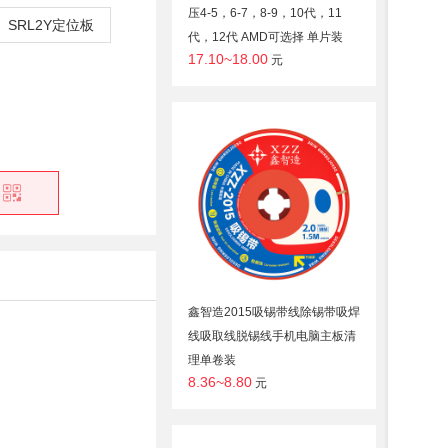
压4-5，6-7，8-9，10代，11
SRL2Y定位板
代，12代 AMD可选择 单片装
17.10~18.00
元
鑫智造2015吸锡带线除锡带吸焊
线吸取线脱锡线手机电脑主板清
理单卷装
8.36~8.80
元