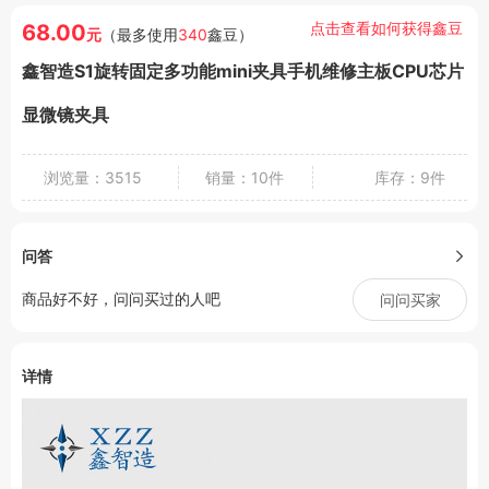
点击查看如何获得鑫豆
68.00
元
（最多使用
340
鑫豆）
鑫智造S1旋转固定多功能mini夹具手机维修主板CPU芯片
显微镜夹具
浏览量：3515
销量：10件
库存：9件
问答
商品好不好，问问买过的人吧
问问买家
详情