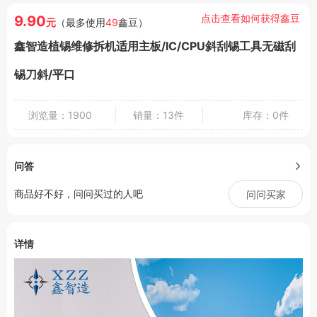
点击查看如何获得鑫豆
9.90
元
（最多使用
49
鑫豆）
鑫智造植锡维修拆机适用主板/IC/CPU斜刮锡工具无磁刮
锡刀斜/平口
浏览量：1900
销量：13件
库存：0件
问答
商品好不好，问问买过的人吧
问问买家
详情